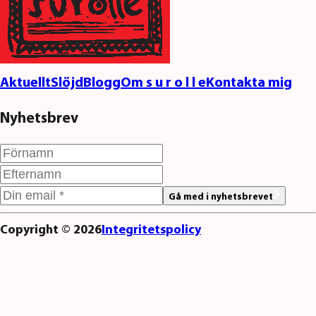
Aktuellt
Slöjd
Blogg
Om s u r o l l e
Kontakta mig
Nyhetsbrev
Gå med i nyhetsbrevet
Copyright ©
2026
Integritetspolicy