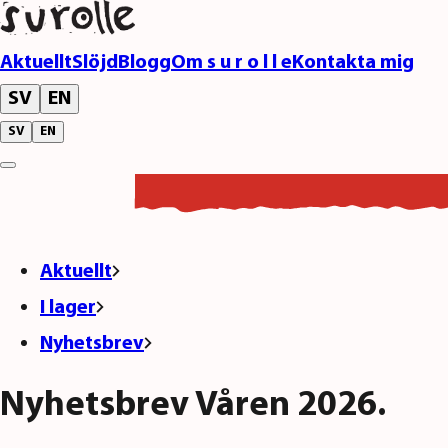
Aktuellt
Slöjd
Blogg
Om s u r o l l e
Kontakta mig
SV
EN
SV
EN
Aktuellt
I lager
Nyhetsbrev
Nyhetsbrev Våren 2026.