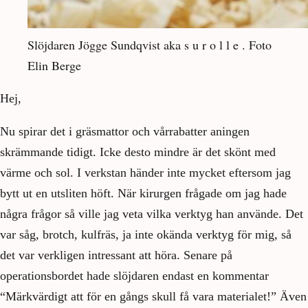
Slöjdaren Jögge Sundqvist aka s u r o l l e . Foto
Elin Berge
Hej,
Nu spirar det i gräsmattor och vårrabatter aningen
skrämmande tidigt. Icke desto mindre är det skönt med
värme och sol. I verkstan händer inte mycket eftersom jag
bytt ut en utsliten höft. När kirurgen frågade om jag hade
några frågor så ville jag veta vilka verktyg han använde. Det
var såg, brotch, kulfräs, ja inte okända verktyg för mig, så
det var verkligen intressant att höra. Senare på
operationsbordet hade slöjdaren endast en kommentar
“Märkvärdigt att för en gångs skull få vara materialet!” Även