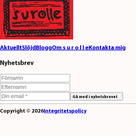
Aktuellt
Slöjd
Blogg
Om s u r o l l e
Kontakta mig
Nyhetsbrev
Gå med i nyhetsbrevet
Copyright ©
2026
Integritetspolicy