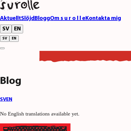
Aktuellt
Slöjd
Blogg
Om s u r o l l e
Kontakta mig
SV
EN
SV
EN
Blog
SV
EN
No English translations available yet.