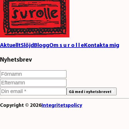
Aktuellt
Slöjd
Blogg
Om s u r o l l e
Kontakta mig
Nyhetsbrev
Gå med i nyhetsbrevet
Copyright ©
2026
Integritetspolicy