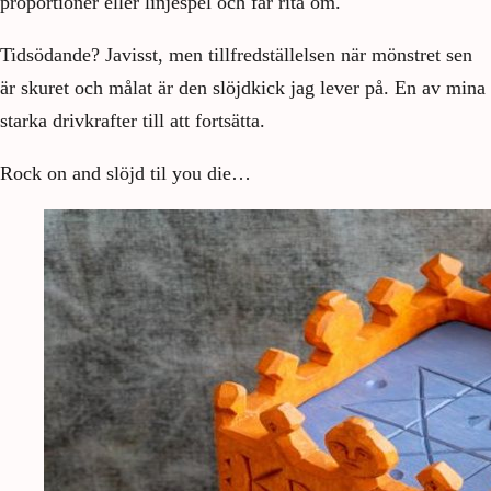
proportioner eller linjespel och får rita om.
Tidsödande? Javisst, men tillfredställelsen när mönstret sen
är skuret och målat är den slöjdkick jag lever på. En av mina
starka drivkrafter till att fortsätta.
Rock on and slöjd til you die…