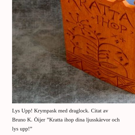
Lys Upp! Krympask med draglock. Citat av
Bruno K. Öijer ”Kratta ihop dina ljusskärvor och
lys upp!”