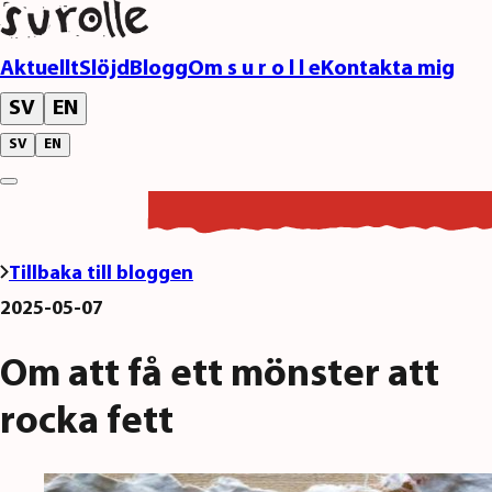
Aktuellt
Slöjd
Blogg
Om s u r o l l e
Kontakta mig
SV
EN
SV
EN
Tillbaka till bloggen
2025-05-07
Om att få ett mönster att
rocka fett