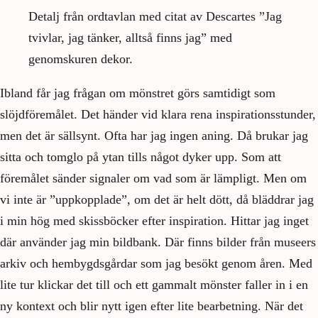
Detalj från ordtavlan med citat av Descartes ”Jag
tvivlar, jag tänker, alltså finns jag” med
genomskuren dekor.
Ibland får jag frågan om mönstret görs samtidigt som
slöjdföremålet. Det händer vid klara rena inspirationsstunder,
men det är sällsynt. Ofta har jag ingen aning. Då brukar jag
sitta och tomglo på ytan tills något dyker upp. Som att
föremålet sänder signaler om vad som är lämpligt. Men om
vi inte är ”uppkopplade”, om det är helt dött, då bläddrar jag
i min hög med skissböcker efter inspiration. Hittar jag inget
där använder jag min bildbank. Där finns bilder från museers
arkiv och hembygdsgårdar som jag besökt genom åren. Med
lite tur klickar det till och ett gammalt mönster faller in i en
ny kontext och blir nytt igen efter lite bearbetning. När det