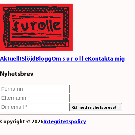
Aktuellt
Slöjd
Blogg
Om s u r o l l e
Kontakta mig
Nyhetsbrev
Gå med i nyhetsbrevet
Copyright ©
2026
Integritetspolicy