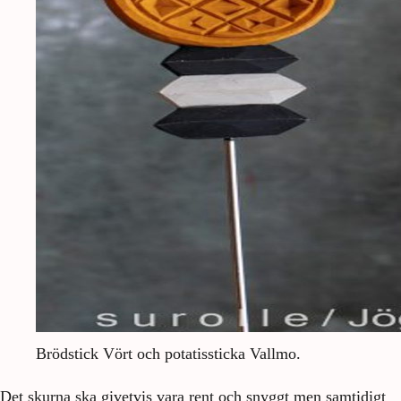
Brödstick Vört och potatissticka Vallmo.
Det skurna ska givetvis vara rent och snyggt men samtidigt