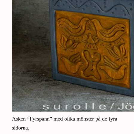
Asken ”Fyrspann” med olika mönster på de fyra
sidorna.