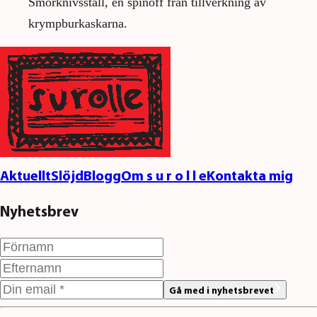
Smörknivsställ, en spinoff från tillverkning av
krympburkaskarna.
Aktuellt
Slöjd
Blogg
Om s u r o l l e
Kontakta mig
Nyhetsbrev
Gå med i nyhetsbrevet