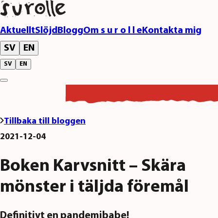
Aktuellt
Slöjd
Blogg
Om s u r o l l e
Kontakta mig
SV
EN
SV
EN
Tillbaka till bloggen
2021-12-04
Boken Karvsnitt – Skära
mönster i täljda föremål
Definitivt en pandemibabe!